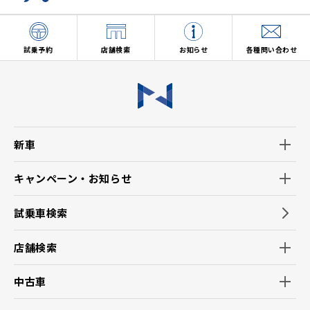
(5)お客様からの商品・サービス等に関するお問い合わせ・ご
要望に対し適切に対応するため。
(6)店舗の新設・移転、担当者の異動や変更等についてご案内
するため。（郵便、電話、電子メール、訪問等の方法によりご案
試乗予約
店舗検索
お知らせ
各種問い合わせ
内します。）
3.当社ホームページ上に掲示する「プライバシー・ポリシー」
に記載の「お客様情報相談窓口」にお問い合わせいただくこ
とで、ご本人からのご請求であることを確認の上で、お客様の
個人情報の利用を停止することが出来ます。
※利用停止した場合でも、商品・サービスの不具合などお客
新車
様保護の観点で必要なご連絡をさせていただく場合がありま
す。
キャンペーン・お知らせ
【推奨環境について】
1.当社の推奨するインターネット環境にてお申込みをお願い
試乗車検索
いたします。推奨以外の環境によって発生した情報の不備や
それに伴う連絡の不徹底については責任を負いかねますの
店舗検索
で、あらかじめご了承ください。
なお、不具合の生じたデータについてはお客様にお断り無く
中古車
削除させていただく場合がございます。
※推奨環境についてはトヨタメーカーサイト「サイト利用につ