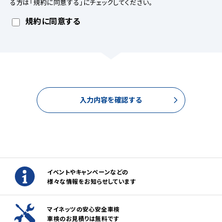
る方は「規約に同意する」にチェックしてください。
【個人情報の取扱について】
1.当社ホームページ上に掲示する「プライバシー・ポリシー」
規約に同意する
に基づき、適切に取り扱うものとします。
2.当社が取得したお客様の個人情報（本リクエストフォームよ
りご入力いただいた氏名、住所、電話番号、メールアドレスを
含む本リクエストの内容、当ウェブサイトの閲覧情報）は、以
下の目的で利用させていただきます。
(1)お申し込みいただいたリクエストに対応するにあたり必要
な確認や連絡をするため。
入力内容を確認する
(2)本リクエストに関するお問い合わせやご要望に対し適切に
対応をするため。
(3)当社が取り扱う商品・サービスに関する営業上のご案内
や提案または各種イベント・キャンペーン等についてご案内す
るため。（お客様の個人情報を分析した上で、お客様のライフ
ステージ、ご趣味や嗜好に応じたご案内・ご提案をすることを
含みます。郵便、電話、電子メール、訪問等の方法によりご案
イベントやキャンペーンなどの
内・ご提案いたします。）
様々な情報をお知らせしています
(4)当社が取り扱う商品・サービスに関し、商品開発および品
質の向上、またはお客様満足度向上策を検討するため。（郵
便、電話、電子メール、訪問等の方法により実施し、アンケート
マイネッツの安心安全車検
調査を含みます。）
車検のお見積りは無料です