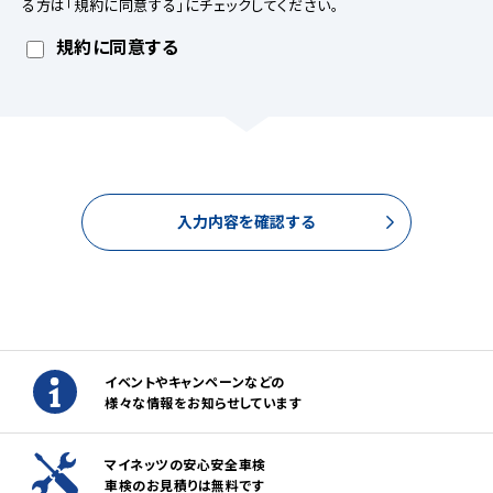
る方は「規約に同意する」にチェックしてください。
【個人情報の取扱について】
1.当社ホームページ上に掲示する「プライバシー・ポリシー」
規約に同意する
に基づき、適切に取り扱うものとします。
2.当社が取得したお客様の個人情報（本リクエストフォームよ
りご入力いただいた氏名、住所、電話番号、メールアドレスを
含む本リクエストの内容、当ウェブサイトの閲覧情報）は、以
下の目的で利用させていただきます。
(1)お申し込みいただいたリクエストに対応するにあたり必要
な確認や連絡をするため。
入力内容を確認する
(2)本リクエストに関するお問い合わせやご要望に対し適切に
対応をするため。
(3)当社が取り扱う商品・サービスに関する営業上のご案内
や提案または各種イベント・キャンペーン等についてご案内す
るため。（お客様の個人情報を分析した上で、お客様のライフ
ステージ、ご趣味や嗜好に応じたご案内・ご提案をすることを
含みます。郵便、電話、電子メール、訪問等の方法によりご案
イベントやキャンペーンなどの
内・ご提案いたします。）
様々な情報をお知らせしています
(4)当社が取り扱う商品・サービスに関し、商品開発および品
質の向上、またはお客様満足度向上策を検討するため。（郵
便、電話、電子メール、訪問等の方法により実施し、アンケート
マイネッツの安心安全車検
調査を含みます。）
車検のお見積りは無料です