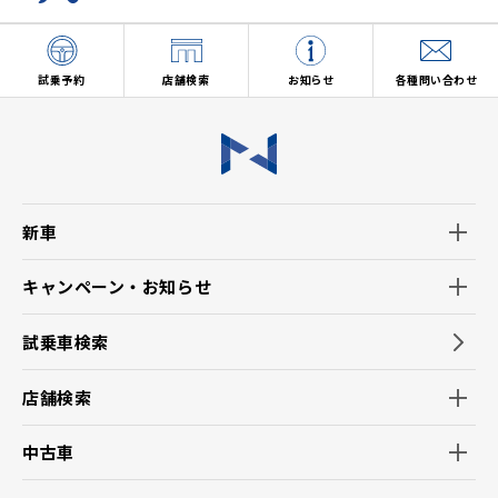
(5)お客様からの商品・サービス等に関するお問い合わせ・ご
要望に対し適切に対応するため。
(6)店舗の新設・移転、担当者の異動や変更等についてご案内
するため。（郵便、電話、電子メール、訪問等の方法によりご案
試乗予約
店舗検索
お知らせ
各種問い合わせ
内します。）
3.当社ホームページ上に掲示する「プライバシー・ポリシー」
に記載の「お客様情報相談窓口」にお問い合わせいただくこ
とで、ご本人からのご請求であることを確認の上で、お客様の
個人情報の利用を停止することが出来ます。
※利用停止した場合でも、商品・サービスの不具合などお客
新車
様保護の観点で必要なご連絡をさせていただく場合がありま
す。
キャンペーン・お知らせ
【推奨環境について】
1.当社の推奨するインターネット環境にてお申込みをお願い
試乗車検索
いたします。推奨以外の環境によって発生した情報の不備や
それに伴う連絡の不徹底については責任を負いかねますの
店舗検索
で、あらかじめご了承ください。
なお、不具合の生じたデータについてはお客様にお断り無く
中古車
削除させていただく場合がございます。
※推奨環境についてはトヨタメーカーサイト「サイト利用につ