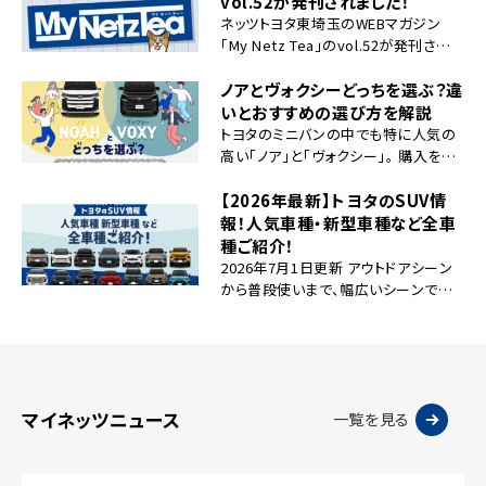
vol.52が発刊されました！
年9月26日(土)10 […]
ネッツトヨタ東埼玉のWEBマガジン
「My Netz Tea」のvol.52が発刊され
ました。 今回は「220年を超えて受け継
がれてきた小鹿野の村歌舞伎」の特集
ノアとヴォクシーどっちを選ぶ？違
を掲載。 是非、ご覧ください！ さらにマ
いとおすすめの選び方を解説
イネッツのアプリ会員様 […]
トヨタのミニバンの中でも特に人気の
高い「ノア」と「ヴォクシー」。 購入を検
討している人の中には「ノアとヴォクシ
ーって結局何が違うの？」と迷っている
【2026年最新】トヨタのSUV情
方も多いのではないでしょうか。 ノアと
報！人気車種・新型車種など全車
ヴォクシーは兄弟車と呼ばれ、サイズ
種ご紹介！
や […]
2026年7月1日更新 アウトドアシーン
から普段使いまで、幅広いシーンで使
い勝手のいいことから人気のSUV。 ト
ヨタからも様々な車種がラインアップ
しており、お好みやライフスタイルに合
わせて多彩な種類の中から選ぶことが
でき […]
マイネッツニュース
一覧を見る