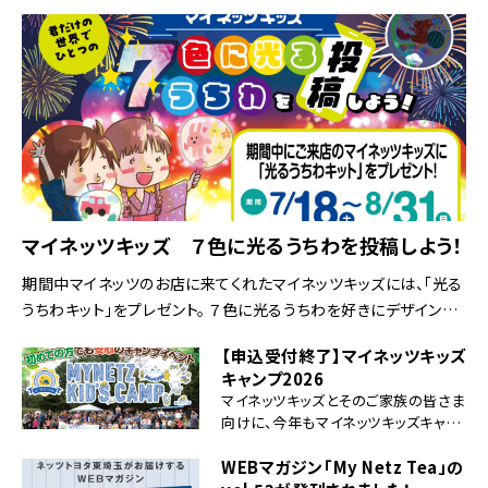
マイネッツキッズ ７色に光るうちわを投稿しよう！
期間中マイネッツのお店に来てくれたマイネッツキッズには、「光る
うちわキット」をプレゼント。 ７色に光るうちわを好きにデザインし、
自分だけのオリジナルうちわを作ってみよう！ 作成したうちわの写
【申込受付終了】マイネッツキッズ
真を撮影し、応募フォームに投稿 […]
キャンプ2026
マイネッツキッズとそのご家族の皆さま
向けに、今年もマイネッツキッズキャン
プを開催します。 ■イベント概要 【実
施日】 ・2026年9月26日(土)～9月27
WEBマガジン「My Netz Tea」の
日(日) ※キャンプ場のご利用は、2026