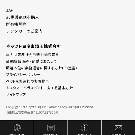
JAF
au携帯電話を購入
所有権解除
レンタカーのご案内
ネッツトヨタ東埼玉株式会社
暴力団等反社会的勢力排除宣言
金融商品 販売・勧誘にあたって
顧客本位の業務運営に関する方針(FD宣言)
プライバシーポリシー
ペットをお連れのお客様へ
カスタマーハラスメントに対する基本方針
サイトマップ
Copyright NetzToyota HigashiSaitama Corp. All rights reserved.
埼玉県公安委員会 第43103A127800号