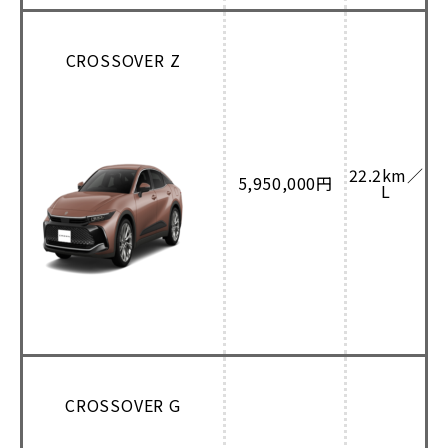
CROSSOVER Z
22.2km／
5,950,000円
L
CROSSOVER G