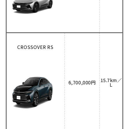
CROSSOVER RS
15.7km／
6,700,000円
L