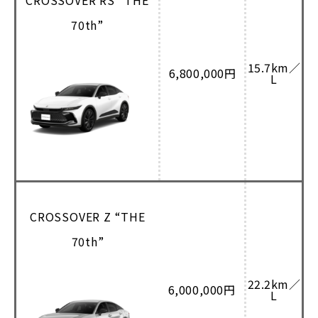
CROSSOVER RS “THE
70th”
15.7km／
6,800,000円
L
CROSSOVER Z “THE
70th”
22.2km／
6,000,000円
L