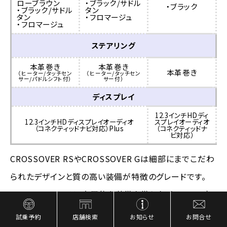
ローブラウン
・ブラック/サドル
・ブラック
・ブラック/サドル
タン
タン
・フロマージュ
・フロマージュ
ステアリング
本革巻き
本革巻き
本革巻き
（ヒーター/タッチセン
（ヒーター/タッチセン
サー/パドルシフト付）
サー付）
ディスプレイ
12.3インチHDディ
12.3インチHDディスプレイオーディオ
スプレイオーディオ
（コネクティッドナビ対応）Plus
（コネクティッドナ
ビ対応）
CROSSOVER RSやCROSSOVER Gは細部にまでこだわ
られたデザインと質の高い装備が特徴のグレードです。
CROSSOVER Gは、実用的な装備を備えたバランスの良
いミドルグレードです。
試乗予約
店舗検索
お知らせ
お問合せ