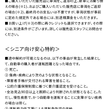
■ご購入いただいた販売店に車両をご返却の上、新車にお乗り換
えの場合(※1)、およびご購入いただいた販売店に車両をご返却
の場合(※2)、最終月のお支払いは不要ですが、車両状態が事前
に定めた規定外である場合には、別途精算金をいただきます。
■お買い上げ(※3)の際に再クレジットも選択できますが、その際
には、別途条件がございます。詳しくは販売店スタッフにお問合せ
ください。
＜シニア向け安心特約＞
■途中解約が可能となるのは、以下の事由が発生した結果とし
て、自動車の購入者が運転困難となった場合です。
① 死亡。
② 傷病・疾病により次のような状態となること。
・障害者手帳が交付される障害を被ること。
・公的介護保険制度に基づく要介護認定を受けること。
・全治見込90日以上と医師により判断された状態となること。た
だし、慢性疾患で、かつ自動車を運転することに支障がない疾病
の場合は除く。
③ 運転能力低下等による運転免許証の返納。