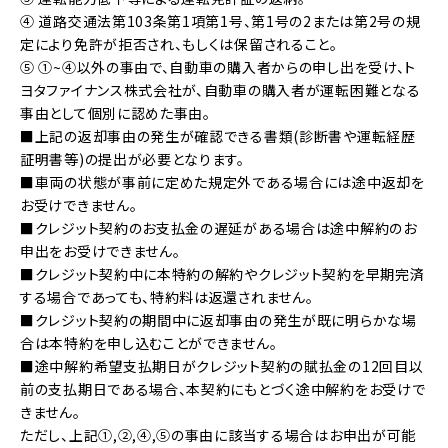
④ 道路交通法第103条第1項第1号、第1号の2または第2号の規
定により免許が拒否され、もしくは保留されること。
⑤ ①~④以外の事由で、自動車の購入者からの申し出を受け、ト
ヨタファイナンス株式会社が、自動車の購入者が運転困難となる
事由として個別に認めた事由。
■上記の返却事由の発生が確認できる書類(診断書や運転経歴
証明書等)の提出が必要となります。
■車両の状態が事前に定めた規定外である場合には途中返却を
お受けできません。
■クレジット契約のお支払金の遅延がある場合は途中解約のお
申出をお受けできません。
■クレジット契約中に本特約の解約やクレジット契約を早期完済
する場合であっても、特約料は返還されません。
■クレジット契約の期間中に返却事由の発生が既に明らかな場
合は本特約を申し込むことができません。
■途中解約希望支払期日がクレジット契約の賦払金の12回目以
前の支払期日である場合、本契約にもとづく途中解約をお受けで
きません。
ただし、上記①,②,④,⑤の事由に該当する場合はお申出が可能