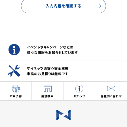
な確認や連絡をするため。
入力内容を確認する
(2)本リクエストに関するお問い合わせやご要望に対し適切に
対応をするため。
(3)当社が取り扱う商品・サービスに関する営業上のご案内
や提案または各種イベント・キャンペーン等についてご案内す
るため。（お客様の個人情報を分析した上で、お客様のライフ
ステージ、ご趣味や嗜好に応じたご案内・ご提案をすることを
含みます。郵便、電話、電子メール、訪問等の方法によりご案
イベントやキャンペーンなどの
内・ご提案いたします。）
様々な情報をお知らせしています
(4)当社が取り扱う商品・サービスに関し、商品開発および品
質の向上、またはお客様満足度向上策を検討するため。（郵
便、電話、電子メール、訪問等の方法により実施し、アンケート
マイネッツの安心安全車検
調査を含みます。）
車検のお見積りは無料です
(5)お客様からの商品・サービス等に関するお問い合わせ・ご
要望に対し適切に対応するため。
(6)店舗の新設・移転、担当者の異動や変更等についてご案内
するため。（郵便、電話、電子メール、訪問等の方法によりご案
試乗予約
店舗検索
お知らせ
各種問い合わせ
内します。）
3.当社ホームページ上に掲示する「プライバシー・ポリシー」
に記載の「お客様情報相談窓口」にお問い合わせいただくこ
とで、ご本人からのご請求であることを確認の上で、お客様の
個人情報の利用を停止することが出来ます。