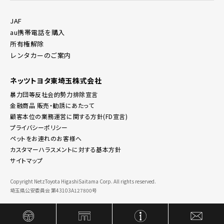
JAF
au携帯電話を購入
所有権解除
レンタカーのご案内
ネッツトヨタ東埼玉株式会社
暴力団等反社会的勢力排除宣言
金融商品 販売・勧誘にあたって
顧客本位の業務運営に関する方針(FD宣言)
プライバシーポリシー
ペットをお連れのお客様へ
カスタマーハラスメントに対する基本方針
サイトマップ
Copyright NetzToyota HigashiSaitama Corp. All rights reserved.
埼玉県公安委員会 第43103A127800号