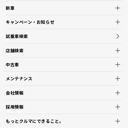
※利用停止した場合でも、商品・サービスの不具合などお客
新車
様保護の観点で必要なご連絡をさせていただく場合がありま
す。
キャンペーン・お知らせ
【推奨環境について】
1.当社の推奨するインターネット環境にてお申込みをお願い
試乗車検索
いたします。推奨以外の環境によって発生した情報の不備や
それに伴う連絡の不徹底については責任を負いかねますの
店舗検索
で、あらかじめご了承ください。
なお、不具合の生じたデータについてはお客様にお断り無く
中古車
削除させていただく場合がございます。
※推奨環境についてはトヨタメーカーサイト「サイト利用につ
いて」を参照ください。
メンテナンス
会社情報
採用情報
もっとクルマにできること。