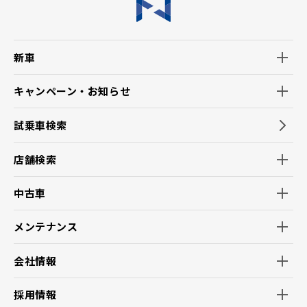
内します。）
3.当社ホームページ上に掲示する「プライバシー・ポリシー」
に記載の「お客様情報相談窓口」にお問い合わせいただくこ
とで、ご本人からのご請求であることを確認の上で、お客様の
新車
個人情報の利用を停止することが出来ます。
※利用停止した場合でも、商品・サービスの不具合などお客
様保護の観点で必要なご連絡をさせていただく場合がありま
キャンペーン・お知らせ
す。
試乗車検索
【推奨環境について】
1.当社の推奨するインターネット環境にてお申込みをお願い
店舗検索
いたします。推奨以外の環境によって発生した情報の不備や
それに伴う連絡の不徹底については責任を負いかねますの
で、あらかじめご了承ください。
中古車
なお、不具合の生じたデータについてはお客様にお断り無く
削除させていただく場合がございます。
メンテナンス
※推奨環境についてはトヨタメーカーサイト「サイト利用につ
いて」を参照ください。
会社情報
採用情報