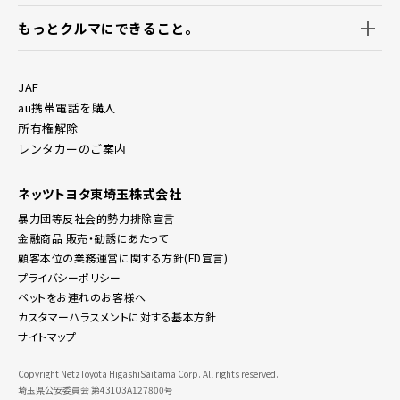
もっとクルマにできること。
JAF
au携帯電話を購入
所有権解除
レンタカーのご案内
ネッツトヨタ東埼玉株式会社
暴力団等反社会的勢力排除宣言
金融商品 販売・勧誘にあたって
顧客本位の業務運営に関する方針(FD宣言)
プライバシーポリシー
ペットをお連れのお客様へ
カスタマーハラスメントに対する基本方針
サイトマップ
Copyright NetzToyota HigashiSaitama Corp. All rights reserved.
埼玉県公安委員会 第43103A127800号