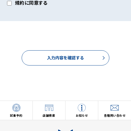
規約に同意する
りご入力いただいた氏名、住所、電話番号、メールアドレスを
含む本リクエストの内容、当ウェブサイトの閲覧情報）は、以
下の目的で利用させていただきます。
(1)お申し込みいただいたリクエストに対応するにあたり必要
な確認や連絡をするため。
(2)本リクエストに関するお問い合わせやご要望に対し適切に
対応をするため。
(3)当社が取り扱う商品・サービスに関する営業上のご案内
や提案または各種イベント・キャンペーン等についてご案内す
入力内容を確認する
るため。（お客様の個人情報を分析した上で、お客様のライフ
ステージ、ご趣味や嗜好に応じたご案内・ご提案をすることを
含みます。郵便、電話、電子メール、訪問等の方法によりご案
内・ご提案いたします。）
(4)当社が取り扱う商品・サービスに関し、商品開発および品
質の向上、またはお客様満足度向上策を検討するため。（郵
便、電話、電子メール、訪問等の方法により実施し、アンケート
調査を含みます。）
(5)お客様からの商品・サービス等に関するお問い合わせ・ご
要望に対し適切に対応するため。
試乗予約
店舗検索
お知らせ
各種問い合わせ
(6)店舗の新設・移転、担当者の異動や変更等についてご案内
するため。（郵便、電話、電子メール、訪問等の方法によりご案