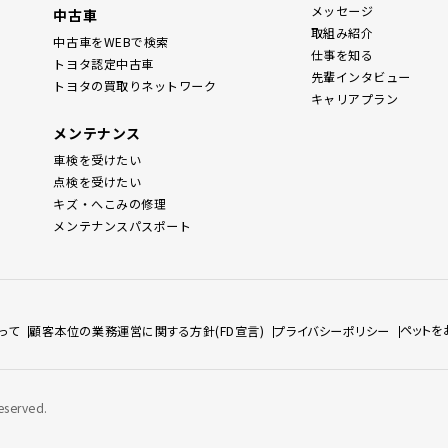
メッセージ
中古車
取組み紹介
中古車をWEBで検索
仕事を知る
トヨタ認定中古車
先輩インタビュー
トヨタの買取りネットワーク
キャリアプラン
メンテナンス
車検を受けたい
点検を受けたい
キズ・へこみの修理
メンテナンスパスポート
ペットを
って
顧客本位の業務運営に関する方針(FD宣言)
プライバシーポリシー
eserved.