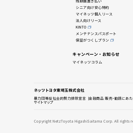
残額据置き払い
シニア向け安心特約
マイネッツ個人リース
法人向けリース
KINTO
メンテナンスパスポート
保証がつくしプラン
キャンペーン・お知らせ
マイネッツコラム
ネッツトヨタ東埼玉株式会社
暴力団等反社会的勢力排除宣言
金融商品 販売・勧誘にあた
サイトマップ
Copyright NetzToyota HigashiSaitama Corp. All rights r