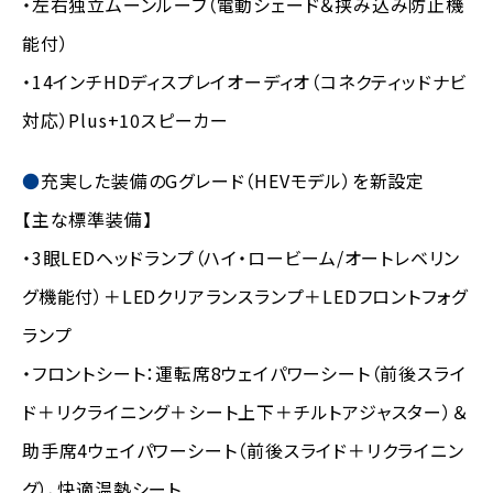
・左右独立ムーンルーフ（電動シェード＆挟み込み防止機
能付）
・14インチHDディスプレイオーディオ（コネクティッドナビ
対応）Plus+10スピーカー
充実した装備のGグレード（HEVモデル）を新設定
【主な標準装備】
・3眼LEDヘッドランプ（ハイ・ロービーム/オートレベリン
グ機能付）＋LEDクリアランスランプ＋LEDフロントフォグ
ランプ
・フロントシート：運転席8ウェイパワーシート（前後スライ
ド＋リクライニング＋シート上下＋チルトアジャスター）＆
助手席4ウェイパワーシート（前後スライド＋リクライニン
グ）、快適温熱シート