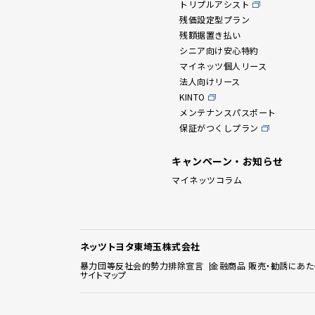
トリプルアシスト
残価設定型プラン
残額据置き払い
シニア向け安心特約
マイネッツ個人リース
法人向けリース
KINTO
メンテナンスパスポート
保証がつくしプラン
キャンペーン・お知らせ
マイネッツコラム
ネッツトヨタ東埼玉株式会社
暴力団等反社会的勢力排除宣言
金融商品 販売・勧誘にあた
サイトマップ