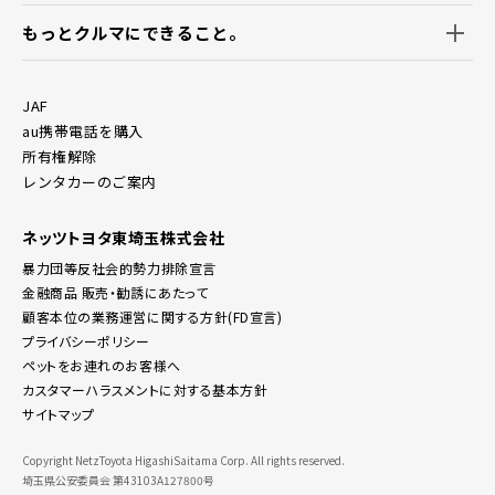
もっとクルマにできること。
JAF
au携帯電話を購入
所有権解除
レンタカーのご案内
ネッツトヨタ東埼玉株式会社
暴力団等反社会的勢力排除宣言
金融商品 販売・勧誘にあたって
顧客本位の業務運営に関する方針(FD宣言)
プライバシーポリシー
ペットをお連れのお客様へ
カスタマーハラスメントに対する基本方針
サイトマップ
Copyright NetzToyota HigashiSaitama Corp. All rights reserved.
埼玉県公安委員会 第43103A127800号