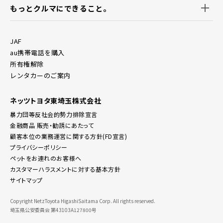
もっとクルマにできること。
JAF
au携帯電話を購入
所有権解除
レンタカーのご案内
ネッツトヨタ東埼玉株式会社
暴力団等反社会的勢力排除宣言
金融商品 販売・勧誘にあたって
顧客本位の業務運営に関する方針(FD宣言)
プライバシーポリシー
ペットをお連れのお客様へ
カスタマーハラスメントに対する基本方針
サイトマップ
Copyright NetzToyota HigashiSaitama Corp. All rights reserved.
埼玉県公安委員会 第43103A127800号