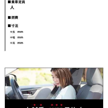
■乗車定員
人
■燃費
■寸法
mm
全長
mm
全幅
mm
全高