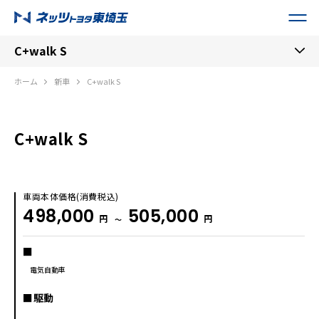
C+walk S
ホーム
新車
C+walk S
C+walk S
車両本体価格(消費税込)
498,000
505,000
円
円
〜
■
電気自動車
■駆動