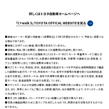
詳しくはトヨタ自動車ホームページへ
「C+walk S」TOYOTA OFFICAL WEBSITEを見る
■価格はメーカー希望小売価格＜(消費税込) 23年3月現在のもの＞で、予告なく変更とな
る場合があります。
■価格にはオプション価格、取付費は含まれていません。
■保険料、税金（除く消費税）、登録料などの諸費用は別途申し受けます。
■燃料消費率は定められた試験条件［JC08モード・WLTCモード・重量車モード］（国土交
通省審査値）のもとでの値です。お客様の使用環境（気象、渋滞等）や運転方法（急発進、エ
アコン使用等）に応じて燃料消費率は異なります。
■WLTCモードは、市街地、郊外、高速道路の各走行モードを平均的な使用時間配分で構成
した国際的な走行モードです。市街地モードは、信号や渋滞等の影響を受ける比較的低速
な走行を想定し、郊外モードは、信号や渋滞等の影響をあまり受けない走行を想定、高速道
路モードは、高速道路等での走行を想定しています。
■ボディカラーおよび内装色は撮影、画面の関係で実際の色とは異なって見えることがあり
ます。また、実車においてもご覧になる環境（屋内外、光の角度等）により、ボディカラーの見
え方は異なります。
■表示される画面は、グレードやオプション装着により設定が異なります。
■写真は機能説明のために各ランプを点灯したものです。実際の走行状態を示すものでは
ありません。