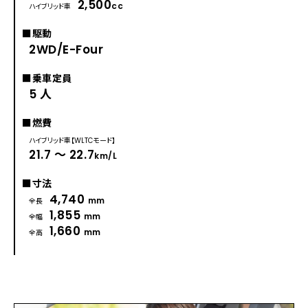
2,500
cc
ハイブリッド車
■駆動
2WD/E-Four
■乗車定員
5 人
■燃費
ハイブリッド車【WLTCモード】
21.7 ～ 22.7
km/L
■寸法
4,740
mm
全長
1,855
mm
全幅
1,660
mm
全高