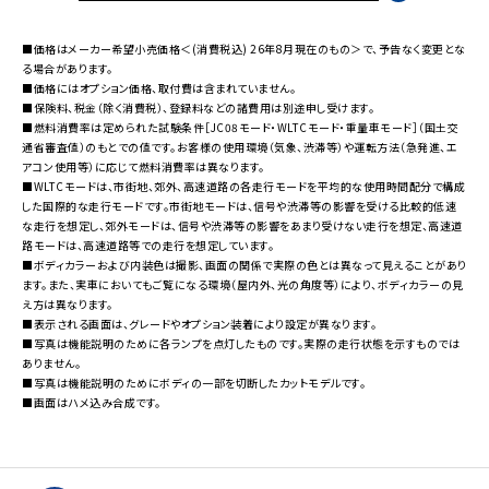
■価格はメーカー希望小売価格＜(消費税込) 26年8月現在のもの＞で、予告なく変更とな
る場合があります。
■価格にはオプション価格、取付費は含まれていません。
■保険料、税金（除く消費税）、登録料などの諸費用は別途申し受けます。
■燃料消費率は定められた試験条件［JC08モード・WLTCモード・重量車モード］（国土交
通省審査値）のもとでの値です。お客様の使用環境（気象、渋滞等）や運転方法（急発進、エ
アコン使用等）に応じて燃料消費率は異なります。
■WLTCモードは、市街地、郊外、高速道路の各走行モードを平均的な使用時間配分で構成
した国際的な走行モードです。市街地モードは、信号や渋滞等の影響を受ける比較的低速
な走行を想定し、郊外モードは、信号や渋滞等の影響をあまり受けない走行を想定、高速道
路モードは、高速道路等での走行を想定しています。
■ボディカラーおよび内装色は撮影、画面の関係で実際の色とは異なって見えることがあり
ます。また、実車においてもご覧になる環境（屋内外、光の角度等）により、ボディカラーの見
え方は異なります。
■表示される画面は、グレードやオプション装着により設定が異なります。
■写真は機能説明のために各ランプを点灯したものです。実際の走行状態を示すものでは
ありません。
■写真は機能説明のためにボディの一部を切断したカットモデルです。
■画面はハメ込み合成です。