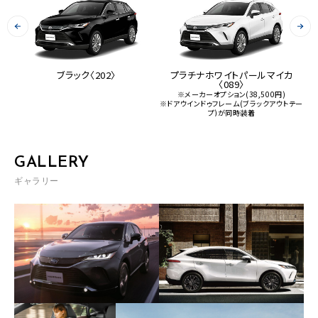
〉
ブラック〈202〉
プラチナホワイトパールマイカ
プ
〈089〉
※メーカーオプション(38,500円)
※ドアウインドゥフレーム(ブラックアウトテー
プ)が同時装着
GALLERY
ギャラリー