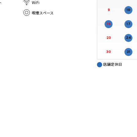
ト
WiFi
9
10
喫煙スペース
16
17
23
24
30
31
店舗定休日