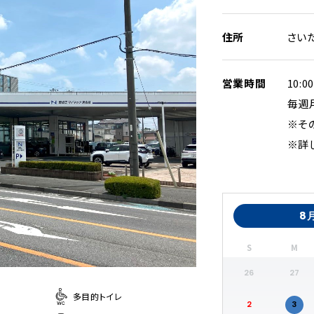
住所
さい
営業時間
10:0
毎週
※そ
※詳
8
S
M
26
27
多目的トイレ
2
3