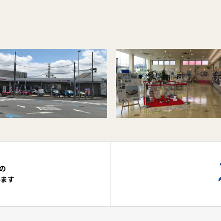
の
います