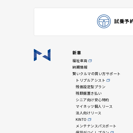
試乗予
新車
福祉車両
納期情報
賢いクルマの買い方サポート
トリプルアシスト
残価設定型プラン
残額据置き払い
シニア向け安心特約
マイネッツ個人リース
法人向けリース
KINTO
メンテナンスパスポート
保証がつくしプラン