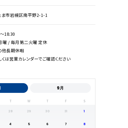
たま市岩槻区南平野2-1-1
0〜18:30
月曜 / 毎月第二火曜 定休
の他長期休暇
しくは営業カレンダーでご確認ください
月
9月
T
W
T
F
S
28
29
30
31
1
4
5
6
7
8