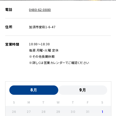
電話
0480-62-0880
住所
加須市愛宕1-6-47
営業時間
10:00～18:30
毎週 月曜・火曜 定休
※その他長期休暇
※詳しくは営業カレンダーでご確認ください
8月
9月
S
M
T
W
T
F
S
26
27
28
29
30
31
1