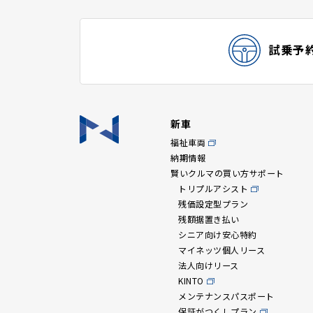
試乗予
新車
福祉車両
納期情報
賢いクルマの買い方サポート
トリプルアシスト
残価設定型プラン
残額据置き払い
シニア向け安心特約
マイネッツ個人リース
法人向けリース
KINTO
メンテナンスパスポート
保証がつくしプラン