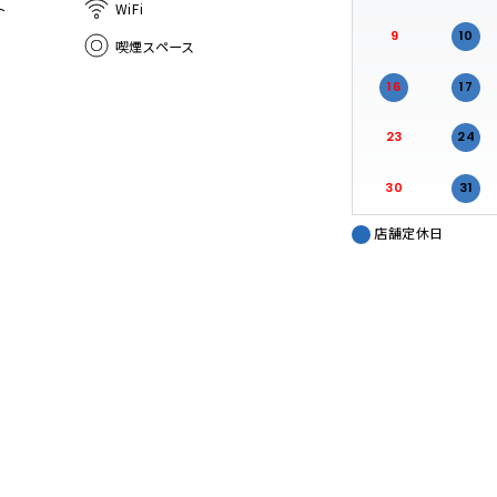
ト
WiFi
9
10
喫煙スペース
16
17
23
24
30
31
店舗定休日