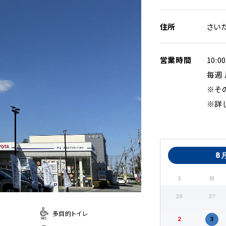
住所
さい
営業時間
10:0
毎週
※そ
※詳
8
S
M
26
27
多目的トイレ
2
3