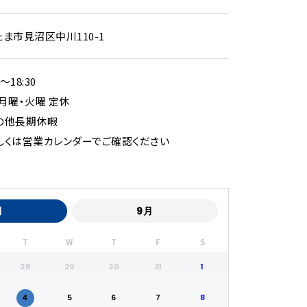
たま市見沼区中川110-1
0〜18:30
 月曜・火曜 定休
の他長期休暇
しくは営業カレンダーでご確認ください
月
9月
T
W
T
F
S
28
29
30
31
1
4
5
6
7
8