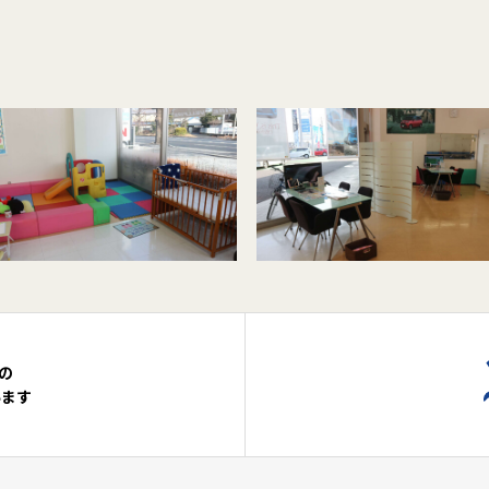
の
います