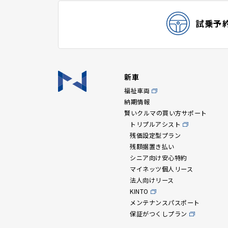
試乗予
新車
福祉車両
納期情報
賢いクルマの買い方サポート
トリプルアシスト
残価設定型プラン
残額据置き払い
シニア向け安心特約
マイネッツ個人リース
法人向けリース
KINTO
メンテナンスパスポート
保証がつくしプラン