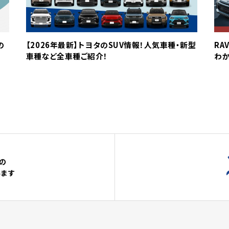
の
【2026年最新】トヨタのSUV情報！人気車種・新型
RA
車種など全車種ご紹介！
わか
の
います