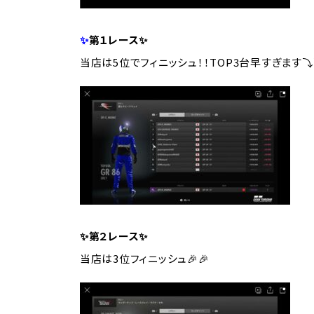
✨
第１レース✨
当店は5位でフィニッシュ！！TOP3台早すぎます⤵
✨第２レース✨
当店は3位フィニッシュ🎉🎉