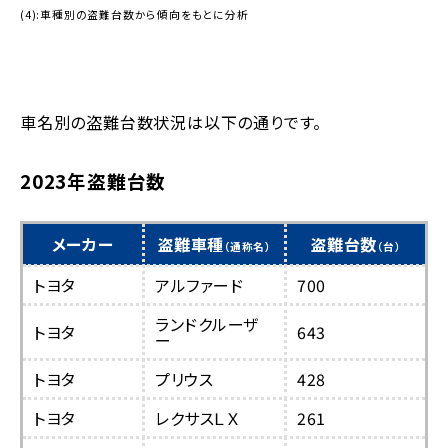
(4):車種別の盗難台数から傾向をもとに分析
車名別の盗難台数状況は以下の通りです。
2023年盗難台数
メーカー
盗難車種
盗難台数
（通称名）
（台）
トヨタ
アルファード
700
ランドクルーザ
トヨタ
643
ー
トヨタ
プリウス
428
トヨタ
レクサスＬＸ
261