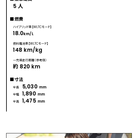
5 人
■燃費
ハイブリッド車【WLTCモード】
18.0
km/L
燃料電池車【WLTCモード】
148 km/kg
一充填走行距離（参考値）
約 820 km
■寸法
5,030
mm
全長
1,890
mm
全幅
1,475
mm
全高