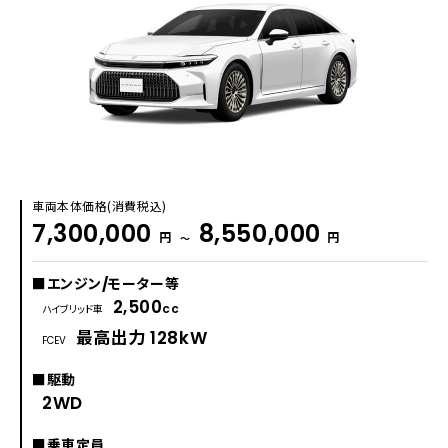
車両本体価格(消費税込)
7,300,000
8,550,000
円
円
〜
■エンジン/モーター等
2,500
cc
ハイブリッド車
最高出力 128kW
FCEV
■駆動
2WD
■乗車定員