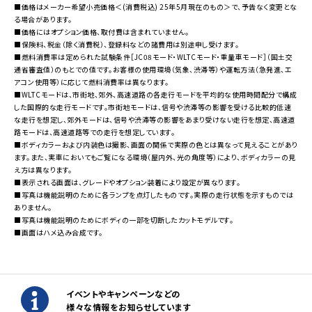
■価格はメーカー希望小売価格＜(消費税込) 25年5月現在のもの＞で、予告なく変更とな
る場合があります。
■価格にはオプション価格、取付費は含まれていません。
■保険料、税金（除く消費税）、登録料などの諸費用は別途申し受けます。
■燃料消費率は定められた試験条件［JC08モード・WLTCモード・重量車モード］（国土交
通省審査値）のもとでの値です。お客様の使用環境（気象、渋滞等）や運転方法（急発進、エ
アコン使用等）に応じて燃料消費率は異なります。
■WLTCモードは、市街地、郊外、高速道路の各走行モードを平均的な使用時間配分で構成
した国際的な走行モードです。市街地モードは、信号や渋滞等の影響を受ける比較的低速
な走行を想定し、郊外モードは、信号や渋滞等の影響をあまり受けない走行を想定、高速道
路モードは、高速道路等での走行を想定しています。
■ボディカラーおよび内装色は撮影、画面の関係で実際の色とは異なって見えることがあり
ます。また、実車においてもご覧になる環境（屋内外、光の角度等）により、ボディカラーの見
え方は異なります。
■表示される画面は、グレードやオプション装着により設定が異なります。
■写真は機能説明のために各ランプを点灯したものです。実際の走行状態を示すものでは
ありません。
■写真は機能説明のためにボディの一部を切断したカットモデルです。
■画面はハメ込み合成です。
イベントやキャンペーンなどの
様々な情報をお知らせしています